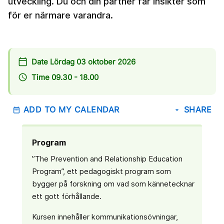
utveckling. Du och din partner får insikter som
för er närmare varandra.
calendar_today
Date Lördag 03 oktober 2026
access_time
Time 09.30 - 18.00
ADD TO MY CALENDAR
SHARE
date_range
arrow_drop_down
Program
”The Prevention and Relationship Education
Program”, ett pedagogiskt program som
bygger på forskning om vad som kännetecknar
ett gott förhållande.
Kursen innehåller kommunikationsövningar,