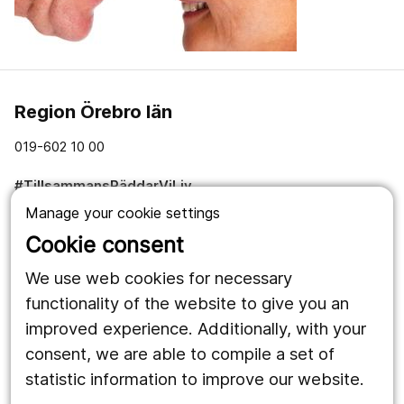
Region Örebro län
019-602 10 00
#TillsammansRäddarViLiv
Manage your cookie settings
Om webbplatsen
Cookie consent
Om cookies
We use web cookies for necessary
functionality of the website to give you an
Hantering av personuppgifter
improved experience. Additionally, with your
Tillgänglighetsredogörelse
consent, we are able to compile a set of
statistic information to improve our website.