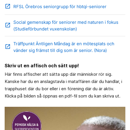
open_in_new
RFSL Örebros seniorgrupp för hbtqi-seniorer
Social gemenskap för seniorer med naturen i fokus
open_in_new
(Studieförbundet vuxenskolan)
Träffpunkt Äntligen Måndag är en mötesplats och
open_in_new
vänder sig främst till dig som är senior. (Nora)
Skriv ut en affisch och sätt upp!
Här finns affischer att sätta upp där människor rör sig.
Kanske har du en anslagstavla i mataffären där du handlar, i
trapphuset där du bor eller i en förening där du är aktiv.
Klicka på bilden så öppnas en pdf-fil som du kan skriva ut.