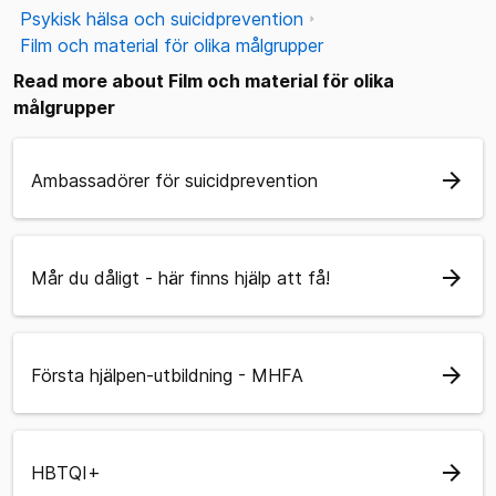
Psykisk hälsa och suicidprevention
Film och material för olika målgrupper
Read more about Film och material för olika
målgrupper
arrow_forward
Ambassadörer för suicidprevention
arrow_forward
Mår du dåligt - här finns hjälp att få!
arrow_forward
Första hjälpen-utbildning - MHFA
arrow_forward
HBTQI+