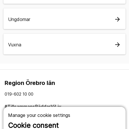
arrow_forward
Ungdomar
arrow_forward
Vuxna
Region Örebro län
019-602 10 00
#TillsammansRäddarViLiv
Manage your cookie settings
Om webbplatsen
Cookie consent