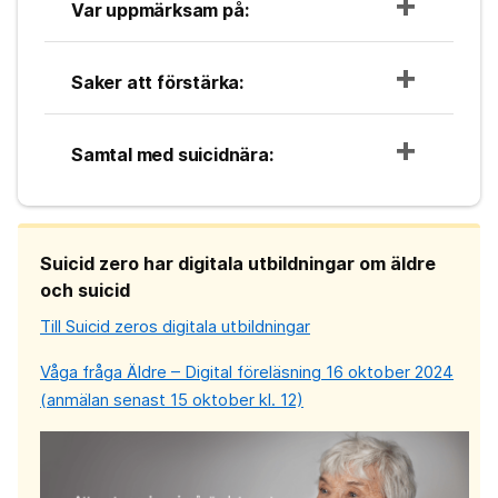
Var uppmärksam på:
Saker att förstärka:
Samtal med suicidnära:
Suicid zero har digitala utbildningar om äldre
och suicid
Till Suicid zeros digitala utbildningar
Våga fråga Äldre – Digital föreläsning 16 oktober 2024
(anmälan senast 15 oktober kl. 12)