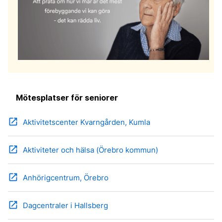
Mötesplatser för seniorer
open_in_new
Aktivitetscenter Kvarngården, Kumla
open_in_new
Aktiviteter och hälsa (Örebro kommun)
open_in_new
Anhörigcentrum, Örebro
open_in_new
Dagcentraler i Hallsberg