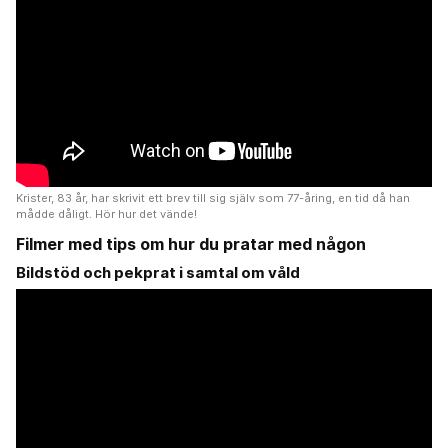
Krister, 83 år, har skrivit ett brev till sig själv som 77-åring, en tid då han
mådde dåligt. Hör hur det vände!
Filmer med tips om hur du pratar med någon
Bildstöd och pekprat i samtal om våld