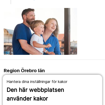
Region Örebro län
019-602 10 00
Hantera dina inställningar för kakor
Den här webbplatsen
#TillsammansRäddarViLiv
använder kakor
Om webbplatsen