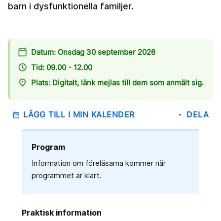
barn i dysfunktionella familjer.
calendar_today
Datum: Onsdag 30 september 2026
access_time
Tid: 09.00 - 12.00
place
Plats: Digitalt, länk mejlas till dem som anmält sig.
LÄGG TILL I MIN KALENDER
DELA
date_range
arrow_drop_down
Program
Information om föreläsarna kommer när
programmet är klart.
Praktisk information