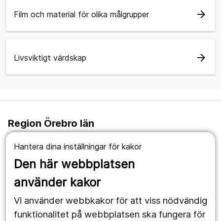
arrow_forward
Film och material för olika målgrupper
arrow_forward
Livsviktigt värdskap
Region Örebro län
019-602 10 00
Hantera dina inställningar för kakor
Den här webbplatsen
#TillsammansRäddarViLiv
använder kakor
Om webbplatsen
Vi använder webbkakor för att viss nödvändig
Om cookies
funktionalitet på webbplatsen ska fungera för