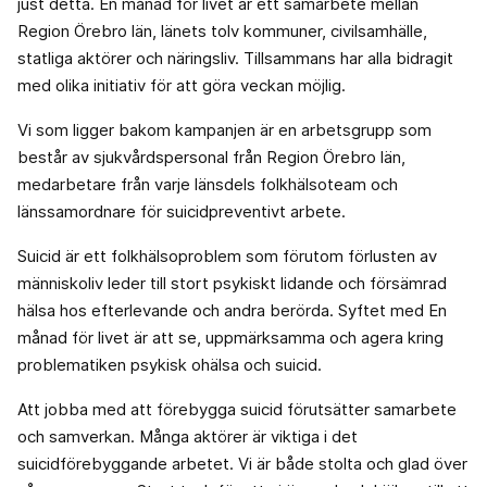
just detta. En månad för livet är ett samarbete mellan
Region Örebro län, länets tolv kommuner, civilsamhälle,
statliga aktörer och näringsliv. Tillsammans har alla bidragit
med olika initiativ för att göra veckan möjlig.
Vi som ligger bakom kampanjen är en arbetsgrupp som
består av sjukvårdspersonal från Region Örebro län,
medarbetare från varje länsdels folkhälsoteam och
länssamordnare för suicidpreventivt arbete.
Suicid är ett folkhälsoproblem som förutom förlusten av
människoliv leder till stort psykiskt lidande och försämrad
hälsa hos efterlevande och andra berörda. Syftet med En
månad för livet är att se, uppmärksamma och agera kring
problematiken psykisk ohälsa och suicid.
Att jobba med att förebygga suicid förutsätter samarbete
och samverkan. Många aktörer är viktiga i det
suicidförebyggande arbetet. Vi är både stolta och glad över