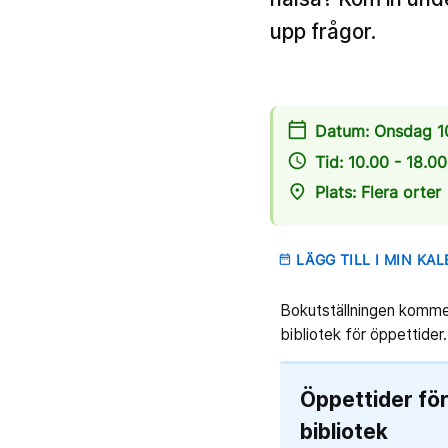
upp frågor.
calendar_today
Datum: Onsdag 1
access_time
Tid: 10.00 - 18.00
place
Plats: Flera orter
LÄGG TILL I MIN KA
date_range
Bokutställningen kommer
bibliotek för öppettider.
Öppettider fö
bibliotek