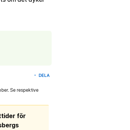
DELA
arrow_drop_down
ober. Se respektive
tider för
sbergs