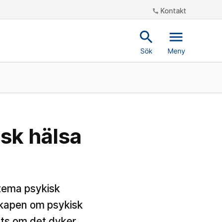
Kontakt
phone
search
menu
Sök
Meny
sk hälsa
 tema psykisk
nskapen om psykisk
ats om det dyker