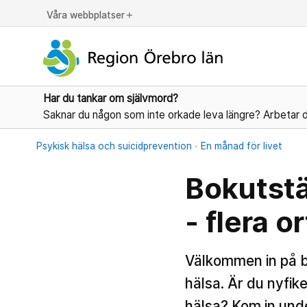
Våra webbplatser
add
Har du tankar om självmord?
Saknar du någon som inte orkade leva längre? Arbetar d
Psykisk hälsa och suicidprevention
En månad för livet
Bokutstä
- flera o
Välkommen in på b
hälsa. Är du nyfik
hälsa? Kom in unde