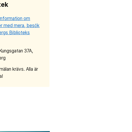
tek
information om
er med mera, besök
rgs Biblioteks
 Kungsgatan 37A,
erg
mälan krävs. Alla är
a!