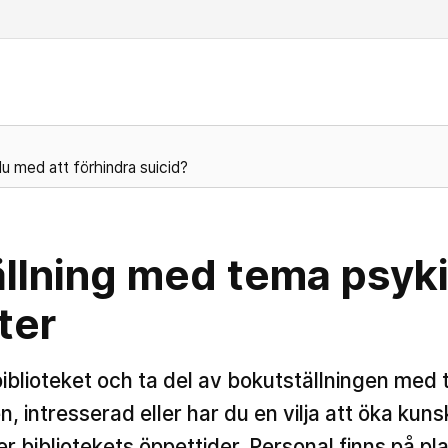
u med att förhindra suicid?
llning med tema psyki
rter
iblioteket och ta del av bokutställningen med
en, intresserad eller har du en vilja att öka ku
r bibliotekets öppettider. Personal finns på pl