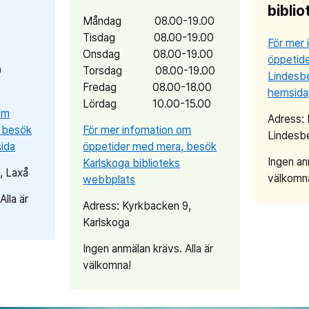
biblio
0
Måndag 08.00-19.00
Tisdag 08.00-19.00
För mer 
Onsdag 08.00-19.00
öppetid
0
Torsdag 08.00-19.00
Lindesbe
Fredag 08.00-18.00
hemsida
Lördag 10.00-15.00
om
Adress:
 besök
För mer infomation om
Lindesb
ida
öppetider med mera, besök
Ingen an
Karlskoga biblioteks
, Laxå
välkomn
webbplats
Alla är
Adress: Kyrkbacken 9,
Karlskoga
Ingen anmälan krävs. Alla är
välkomna!