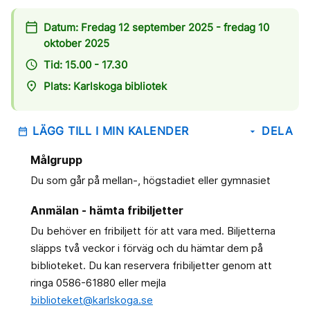
calendar_today
Datum: Fredag 12 september 2025 - fredag 10
oktober 2025
access_time
Tid: 15.00 - 17.30
place
Plats: Karlskoga bibliotek
LÄGG TILL I MIN KALENDER
DELA
date_range
arrow_drop_down
Målgrupp
Du som går på mellan-, högstadiet eller gymnasiet
Anmälan - hämta fribiljetter
Du behöver en fribiljett för att vara med. Biljetterna
släpps två veckor i förväg och du hämtar dem på
biblioteket. Du kan reservera fribiljetter genom att
ringa 0586-61880 eller mejla
biblioteket@karlskoga.se