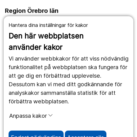
Region Örebro län
019-602 10 00
Hantera dina inställningar för kakor
Den här webbplatsen
#TillsammansRäddarViLiv
använder kakor
Om webbplatsen
Vi använder webbkakor för att viss nödvändig
Om cookies
funktionalitet på webbplatsen ska fungera för
att ge dig en förbättrad upplevelse.
Hantering av personuppgifter
Dessutom kan vi med ditt godkännande för
Tillgänglighetsredogörelse
analyskakor sammanställa statistik för att
förbättra webbplatsen.
Om oss
Anpassa kakor
Vi som står bakom En månad för livet.