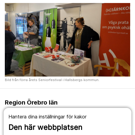
Bild från förra årets Seniorfestival i Hallsbergs kommun.
Region Örebro län
019-602 10 00
Hantera dina inställningar för kakor
Den här webbplatsen
#TillsammansRäddarViLiv