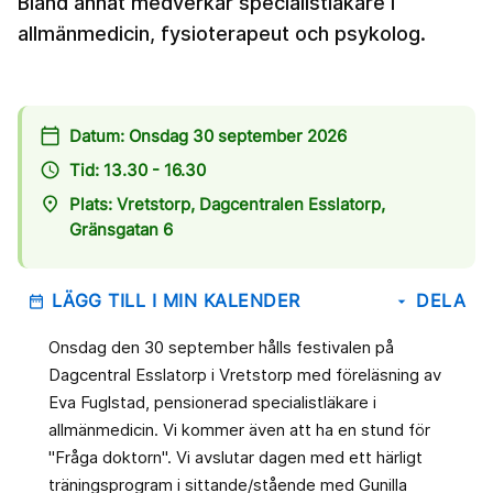
Bland annat medverkar specialistläkare i
allmänmedicin, fysioterapeut och psykolog.
calendar_today
Datum: Onsdag 30 september 2026
access_time
Tid: 13.30 - 16.30
place
Plats: Vretstorp, Dagcentralen Esslatorp,
Gränsgatan 6
LÄGG TILL I MIN KALENDER
DELA
date_range
arrow_drop_down
Onsdag den 30 september hålls festivalen på
Dagcentral Esslatorp i Vretstorp med föreläsning av
Eva Fuglstad, pensionerad specialistläkare i
allmänmedicin. Vi kommer även att ha en stund för
"Fråga doktorn". Vi avslutar dagen med ett härligt
träningsprogram i sittande/stående med Gunilla