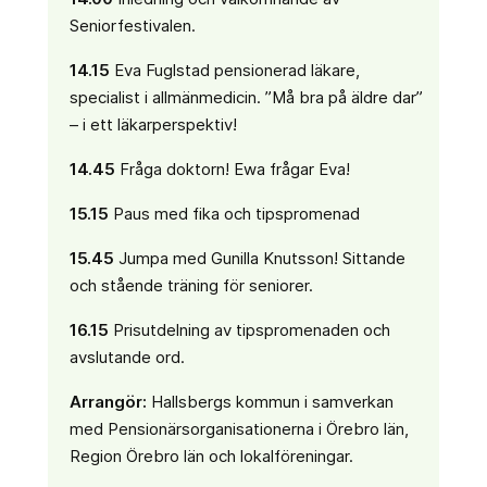
Seniorfestivalen.
14.15
Eva Fuglstad pensionerad läkare,
specialist i allmänmedicin. ”Må bra på äldre dar”
– i ett läkarperspektiv!
14.45
Fråga doktorn! Ewa frågar Eva!
15.15
Paus med fika och tipspromenad
15.45
Jumpa med Gunilla Knutsson! Sittande
och stående träning för seniorer.
16.15
Prisutdelning av tipspromenaden och
avslutande ord.
Arrangör:
Hallsbergs kommun i samverkan
med Pensionärsorganisationerna i Örebro län,
Region Örebro län och lokalföreningar.