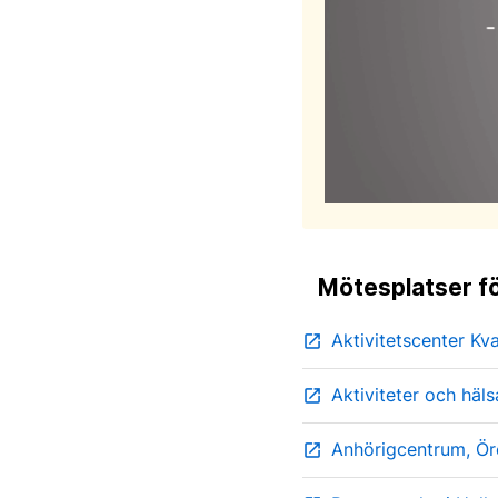
Mötesplatser fö
Aktivitetscenter Kv
open_in_new
Aktiviteter och hä
open_in_new
Anhörigcentrum, Ör
open_in_new