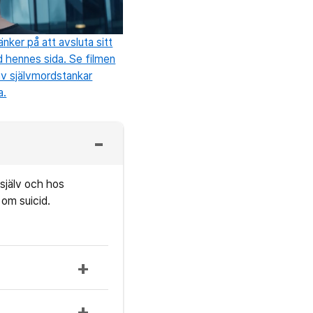
nker på att avsluta sitt
d hennes sida. Se filmen
v självmordstankar
a.
själv och hos
 om suicid.