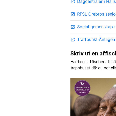
Dagcentraler i Hall
open_in_new
RFSL Örebros senior
open_in_new
Social gemenskap f
open_in_new
Träffpunkt Äntligen
open_in_new
Skriv ut en affisc
Här finns affischer att sä
trapphuset där du bor elle