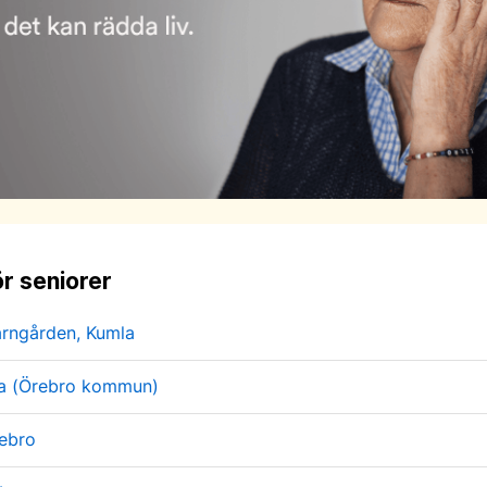
r seniorer
arngården, Kumla
lsa (Örebro kommun)
ebro