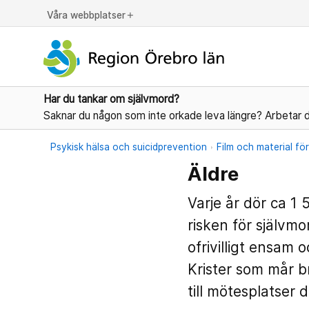
Våra webbplatser
add
Har du tankar om självmord?
Saknar du någon som inte orkade leva längre? Arbetar d
Psykisk hälsa och suicidprevention
Film och material fö
Äldre
Varje år dör ca 1 
risken för självmo
ofrivilligt ensam 
Krister som mår b
till mötesplatser 