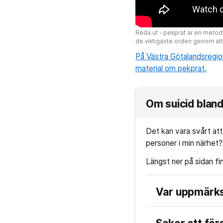
Reda ut - pekprat är en metod 
de viktigaste orden genom att
På Västra Götalandsregi
material om pekprat.
Om suicid bland
Det kan vara svårt at
personer i min närhet?
Längst ner på sidan fi
Var uppmärk