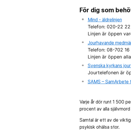
För dig som behö
Mind - äldrelinjen
Telefon: 020-22 22
Linjen är öppen vard
Jourhavande medmän
Telefon: 08-702 16
Linjen är öppen all
Svenska kyrkans jour
Jourtelefonen är öp
SAMS – SamArbete fö
Varje år dör runt 1 500 pe
procent av alla självmord
Samtal är ett av de vikti
psykisk ohälsa stor.