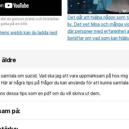
Det går att hjälpa någon som tä
där en person pratar och förstärker
liv. Det vet Moa och många vi
 peka på en bild.
där personer med erfarenhet a
onens webb kan du ladda ned
berättar om vad som kan hjälp
 äldre
t samtala om suicid. Vad ska jag att vara uppmärksam på hos mig 
 Här är några tips på frågor du kan använda för att kunna samtala
nns dessa tips som en pdf om du vill skriva ut dem.
sam på: