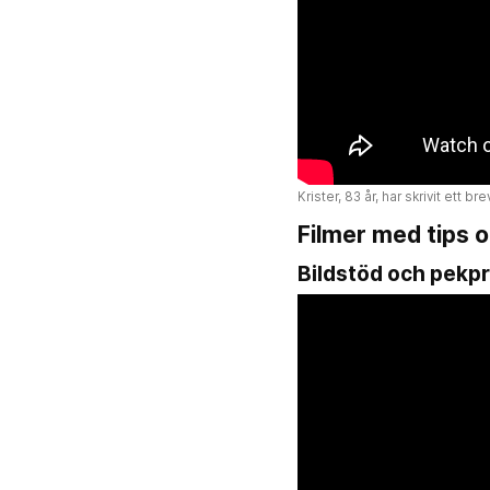
Krister, 83 år, har skrivit ett 
Filmer med tips 
Bildstöd och pekpr