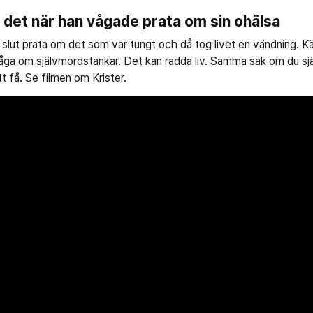
 det när han vågade prata om sin ohälsa
ill slut prata om det som var tungt och då tog livet en vändning.
åga om självmordstankar. Det kan rädda liv. Samma sak om du sjä
tt få. Se filmen om Krister.