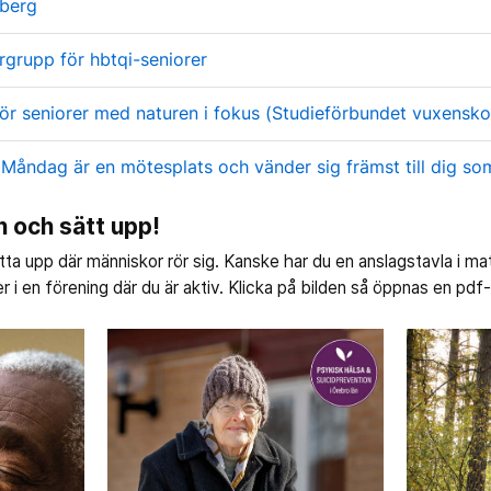
sberg
grupp för hbtqi-seniorer
ör seniorer med naturen i fokus (Studieförbundet vuxensko
 Måndag är en mötesplats och vänder sig främst till dig som
h och sätt upp!
tta upp där människor rör sig. Kanske har du en anslagstavla i mat
r i en förening där du är aktiv. Klicka på bilden så öppnas en pdf-