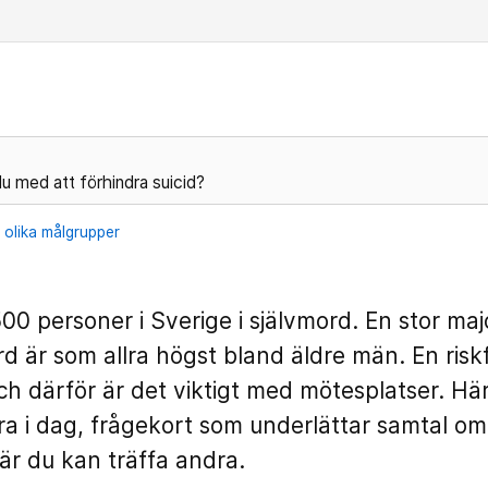
u med att förhindra suicid?
r olika målgrupper
500 personer i Sverige i självmord. En stor ma
rd är som allra högst bland äldre män. En risk
och därför är det viktigt med mötesplatser. Hä
ra i dag, frågekort som underlättar samtal om
där du kan träffa andra.