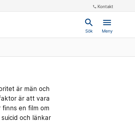
Kontakt
phone
search
menu
Sök
Meny
joritet är män och
faktor är att vara
r finns en film om
 suicid och länkar