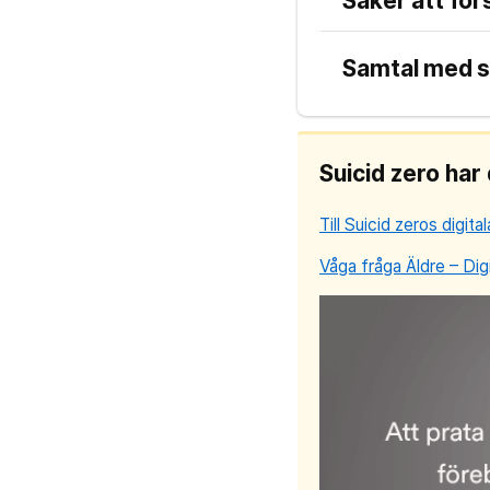
Saker att för
Samtal med s
Suicid zero har 
Till Suicid zeros digita
Våga fråga Äldre – Dig